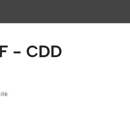
/F - CDD
ité.