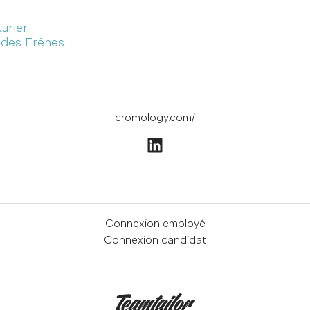
turier
e des Frênes
cromology.com/
Connexion employé
Connexion candidat