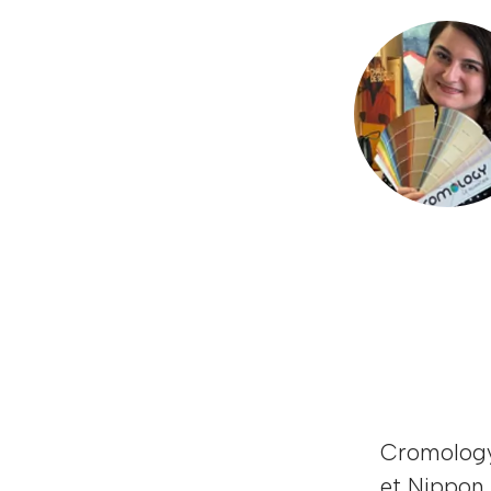
Cromology,
et Nippon 