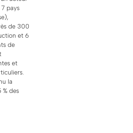
 7 pays
se),
rès de 300
uction et 6
nts de
t
ntes et
iculiers.
nu la
5 % des