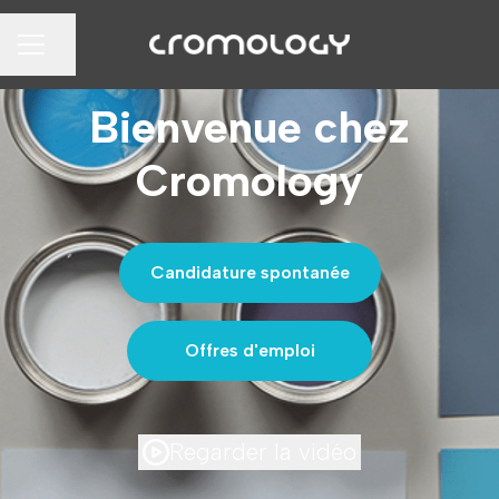
Partager la page
MENU CARRIÈRE
Bienvenue chez
Cromology
Candidature spontanée
Offres d'emploi
Regarder la vidéo