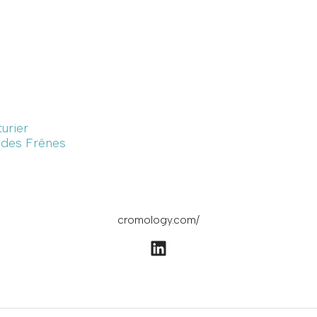
turier
e des Frênes
cromology.com/