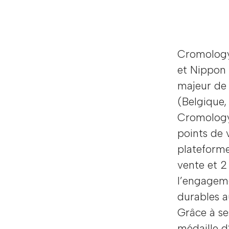
Cromology,
et Nippon 
majeur de 
(Belgique, 
Cromology
points de 
plateforme
vente et 2
l’engageme
durables a
Grâce à se
médaille d