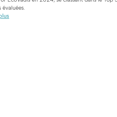
s évaluées.
plus