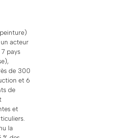
 peinture)
 un acteur
 7 pays
se),
rès de 300
uction et 6
nts de
t
ntes et
iculiers.
nu la
5 % des