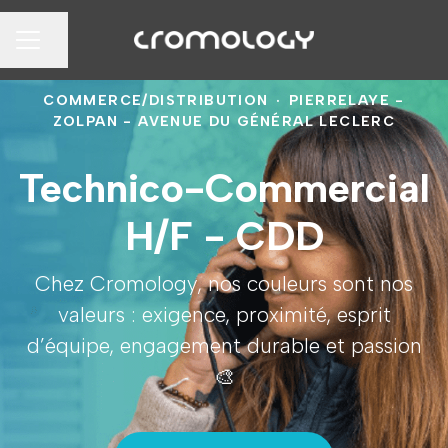
Partager la page
MENU CARRIÈRE
COMMERCE/DISTRIBUTION
·
PIERRELAYE -
ZOLPAN - AVENUE DU GÉNÉRAL LECLERC
Technico-Commercial
H/F - CDD
Chez Cromology, nos couleurs sont nos
valeurs : exigence, proximité, esprit
d’équipe, engagement durable et passion
🎨