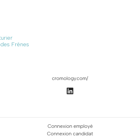
turier
e des Frênes
cromology.com/
Connexion employé
Connexion candidat