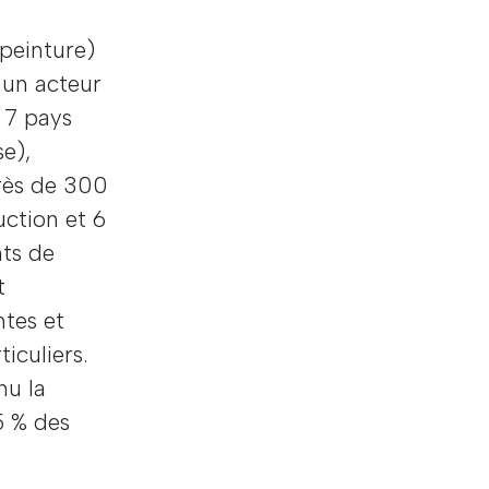
 peinture)
 un acteur
 7 pays
se),
rès de 300
uction et 6
nts de
t
ntes et
iculiers.
nu la
5 % des