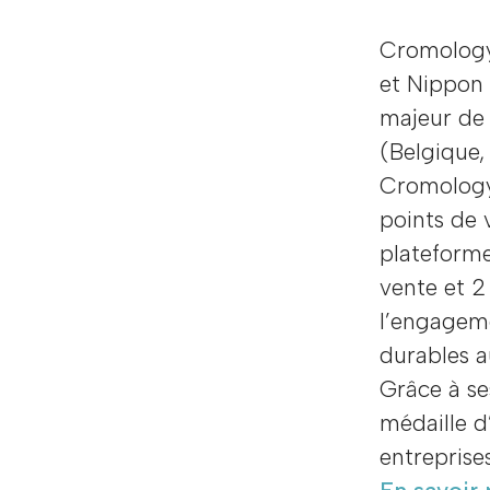
Cromology,
et Nippon 
majeur de 
(Belgique, 
Cromology
points de 
plateforme
vente et 2
l’engageme
durables a
Grâce à se
médaille d
entreprise