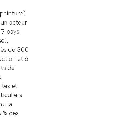
 peinture)
 un acteur
 7 pays
se),
rès de 300
uction et 6
nts de
t
ntes et
iculiers.
nu la
5 % des