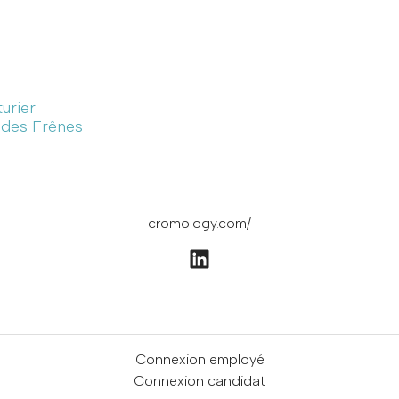
turier
e des Frênes
cromology.com/
Connexion employé
Connexion candidat