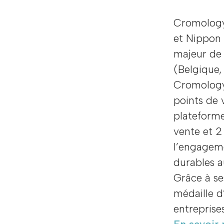
Cromology,
et Nippon 
majeur de 
(Belgique, 
Cromology
points de 
plateforme
vente et 2
l’engageme
durables a
Grâce à se
médaille d
entreprise