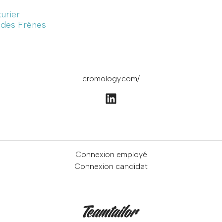
turier
e des Frênes
cromology.com/
Connexion employé
Connexion candidat