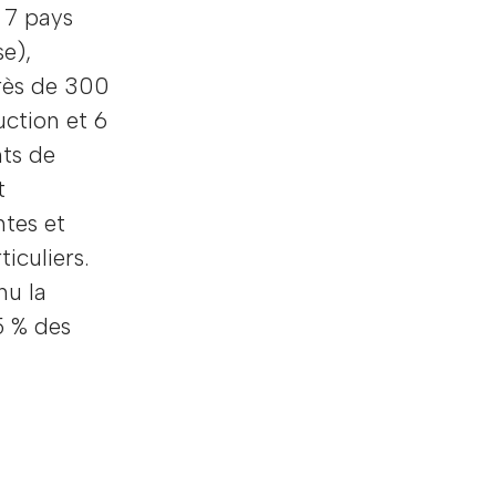
 7 pays
se),
rès de 300
uction et 6
nts de
t
ntes et
iculiers.
nu la
5 % des