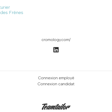
turier
e des Frênes
cromology.com/
Connexion employé
Connexion candidat