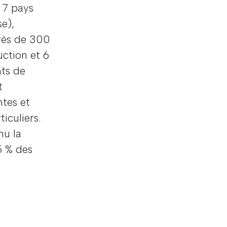
 7 pays
se),
rès de 300
uction et 6
nts de
t
ntes et
iculiers.
nu la
5 % des