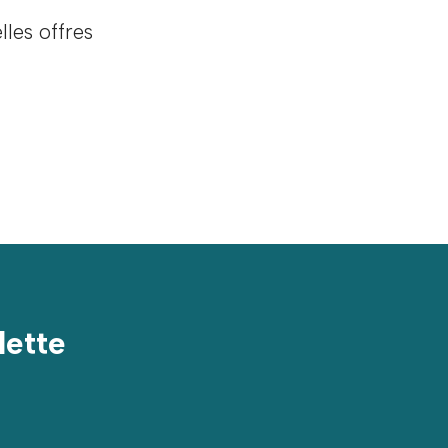
les offres
lette