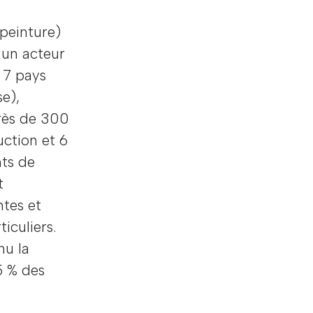
 peinture)
 un acteur
 7 pays
se),
rès de 300
uction et 6
nts de
t
ntes et
iculiers.
nu la
5 % des