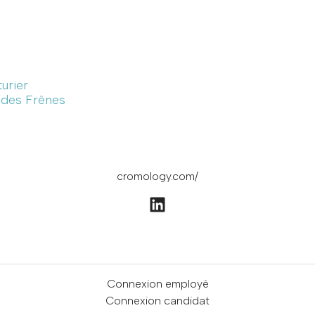
turier
e des Frênes
cromology.com/
Connexion employé
Connexion candidat