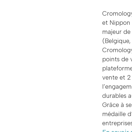
Cromology,
et Nippon 
majeur de 
(Belgique, 
Cromology
points de 
plateforme
vente et 2
l’engageme
durables a
Grâce à se
médaille d
entreprise