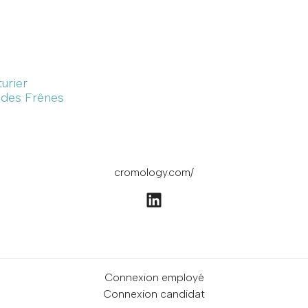
turier
e des Frênes
cromology.com/
Connexion employé
Connexion candidat