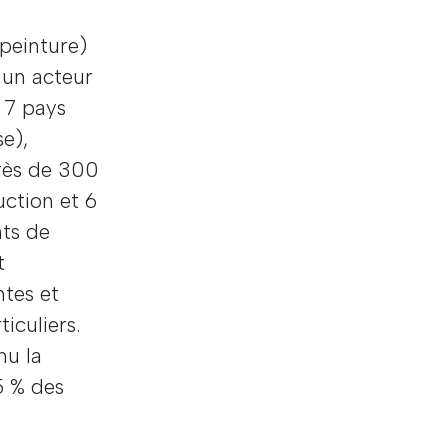
 peinture)
 un acteur
 7 pays
se),
rès de 300
uction et 6
nts de
t
ntes et
iculiers.
nu la
5 % des