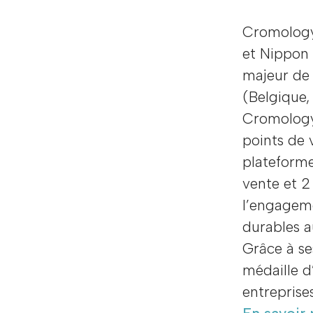
Cromology,
et Nippon 
majeur de 
(Belgique, 
Cromology
points de 
plateforme
vente et 2
l’engageme
durables a
Grâce à se
médaille d
entreprise