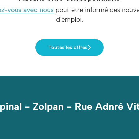
z-vous avec nous
pour être informé des nouvel
d'emploi.
Toutes les offres
pinal - Zolpan - Rue Adnré Vi