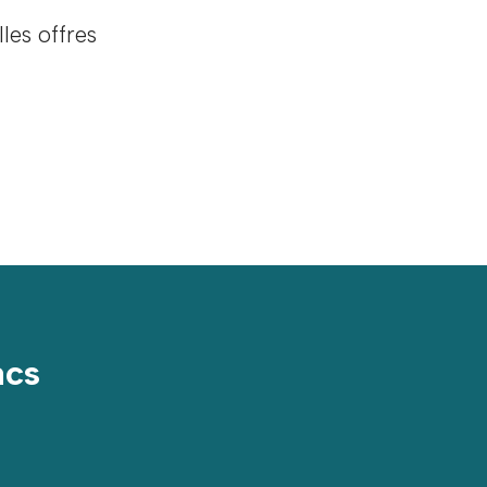
les offres
acs