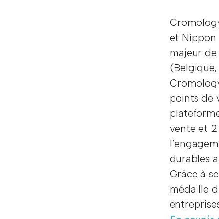
Cromology,
et Nippon 
majeur de 
(Belgique, 
Cromology
points de 
plateforme
vente et 2
l’engageme
durables a
Grâce à se
médaille d
entreprise