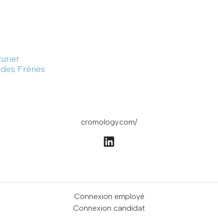
turier
e des Frênes
cromology.com/
Connexion employé
Connexion candidat