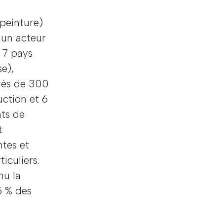
 peinture)
 un acteur
 7 pays
se),
rès de 300
uction et 6
nts de
t
ntes et
iculiers.
nu la
5 % des