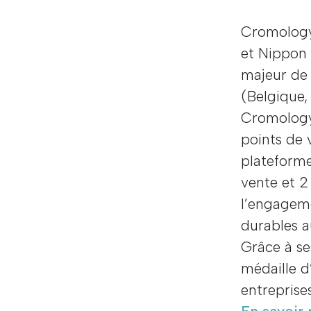
Cromology,
et Nippon 
majeur de 
(Belgique, 
Cromology
points de 
plateforme
vente et 2
l’engageme
durables a
Grâce à se
médaille d
entreprise