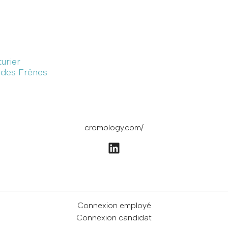
turier
e des Frênes
cromology.com/
Connexion employé
Connexion candidat