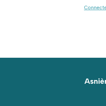
Connecte
Asnièr