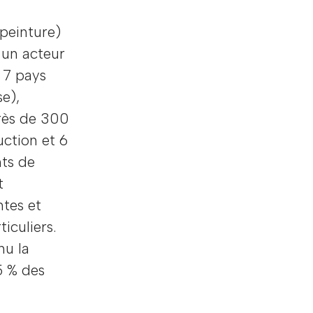
 peinture)
 un acteur
 7 pays
se),
rès de 300
uction et 6
nts de
t
ntes et
iculiers.
nu la
5 % des