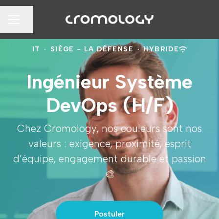
Partager la page
MENU CARRIÈRE
IT
·
SIÈGE - LA DÉFENSE
·
HYBRIDE
Ingénieur Système
DevOps (H/F)
Chez Cromology, nos couleurs sont nos
valeurs : exigence, proximité, esprit
d’équipe, engagement durable et passion
🎨
Postuler