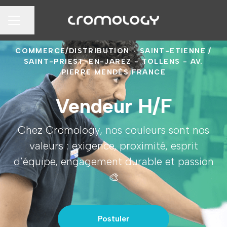
Partager la page
MENU CARRIÈRE
COMMERCE/DISTRIBUTION
·
SAINT-ETIENNE /
SAINT-PRIEST-EN-JAREZ - TOLLENS - AV.
PIERRE MENDÈS FRANCE
Vendeur H/F
Chez Cromology, nos couleurs sont nos
valeurs : exigence, proximité, esprit
d’équipe, engagement durable et passion
🎨
Postuler