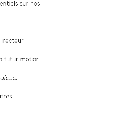
entiels sur nos
Directeur
e futur métier
ndicap.
utres