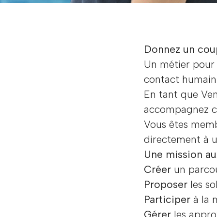
Donnez un coup
Un métier pour 
contact humain 
En tant que Ven
accompagnez ch
Vous êtes membr
directement à 
Une mission aux
Créer
un parcour
Proposer
les so
Participer
à la 
Gérer
les appr