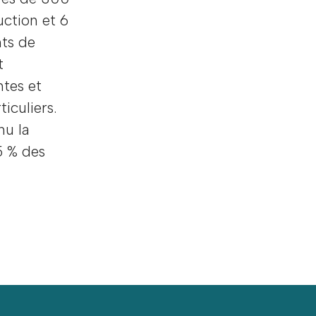
uction et 6
nts de
t
ntes et
iculiers.
nu la
5 % des