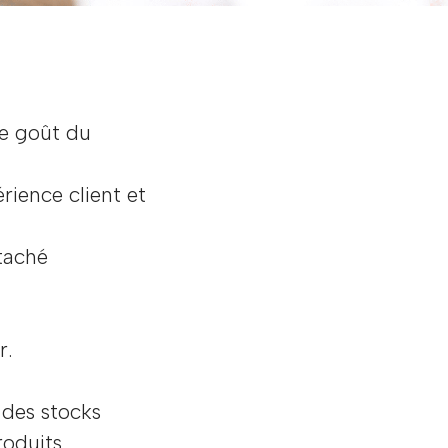
le goût du
ience client et
taché
r.
 des stocks
oduits.