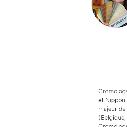
Cromology,
et Nippon 
majeur de 
(Belgique, 
Cromology