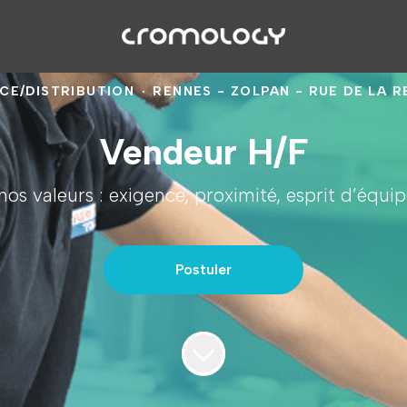
E/DISTRIBUTION
·
RENNES - ZOLPAN - RUE DE LA 
Vendeur H/F
os valeurs : exigence, proximité, esprit d’équi
Postuler