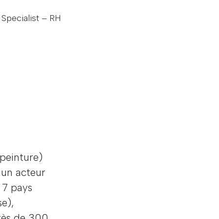
Specialist – RH
 peinture)
 un acteur
 7 pays
se),
rès de 300