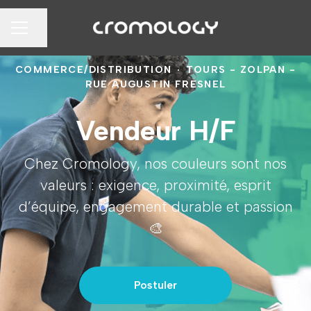
Partager la page
MENU CARRIÈRE
COMMERCE/DISTRIBUTION
·
TOURS - ZOLPAN -
RUE AUGUSTIN FRESNEL
Vendeur H/F
Chez Cromology, nos couleurs sont nos
valeurs : exigence, proximité, esprit
d’équipe, engagement durable et passion
🎨
Postuler