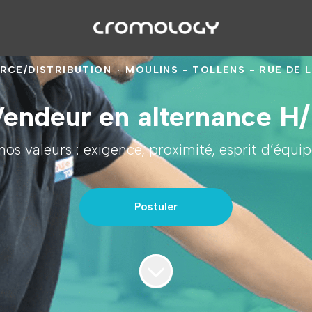
CE/DISTRIBUTION
·
MOULINS - TOLLENS - RUE DE L
endeur en alternance H
os valeurs : exigence, proximité, esprit d’équi
Postuler