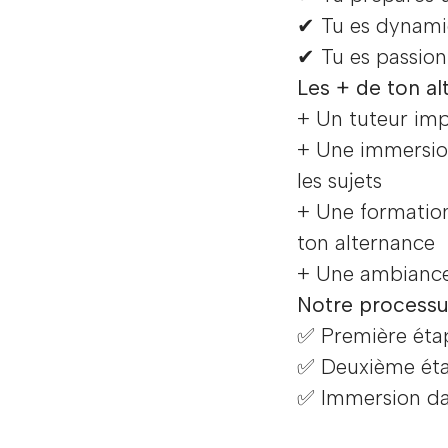
✔ Tu es dynamiqu
✔ Tu es passion
Les + de ton al
+ Un tuteur im
+ Une immersio
les sujets
+ Une formatio
ton alternance
+ Une ambiance 
Notre processu
✅ Première éta
✅ Deuxième éta
✅ Immersion dan