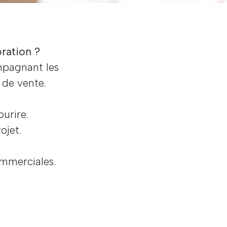
ration ?
mpagnant les
 de vente.
ourire.
ojet.
ommerciales.