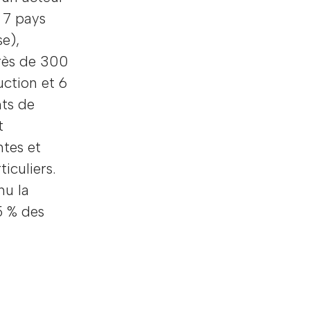
 7 pays
se),
rès de 300
uction et 6
nts de
t
ntes et
iculiers.
nu la
5 % des