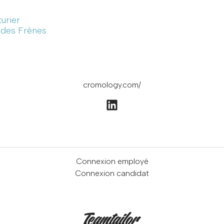
turier
e des Frênes
cromology.com/
Connexion employé
Connexion candidat