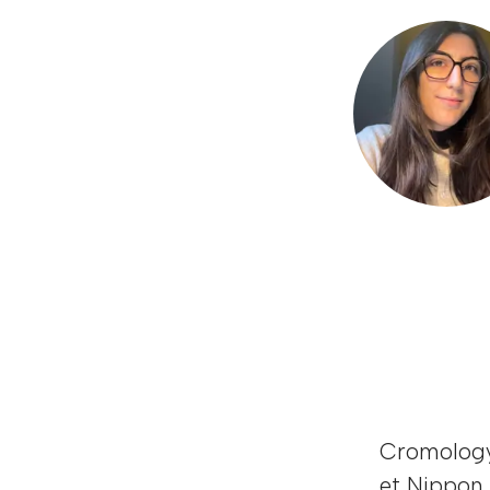
Cromology,
et Nippon 