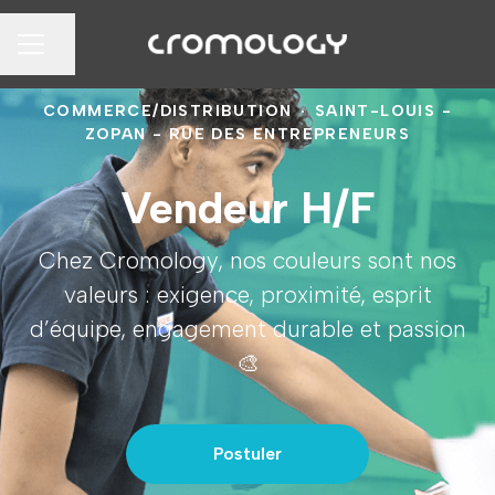
Partager la page
MENU CARRIÈRE
COMMERCE/DISTRIBUTION
·
SAINT-LOUIS -
ZOPAN - RUE DES ENTREPRENEURS
Vendeur H/F
Chez Cromology, nos couleurs sont nos
valeurs : exigence, proximité, esprit
d’équipe, engagement durable et passion
🎨
Postuler